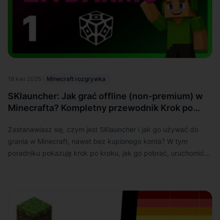
18 kwi 2025
Minecraft rozgrywka
SKlauncher: Jak grać offline (non-premium) w
Minecrafta? Kompletny przewodnik Krok po
Kroku
Zastanawiasz się, czym jest SKlauncher i jak go używać do
grania w Minecraft, nawet bez kupionego konta? W tym
poradniku pokazuję krok po kroku, jak go pobrać, uruchomić
grę offline i łatwo dodać mody. Przeczytaj też o ważnych
ostrzeżeniach i ryzyku!