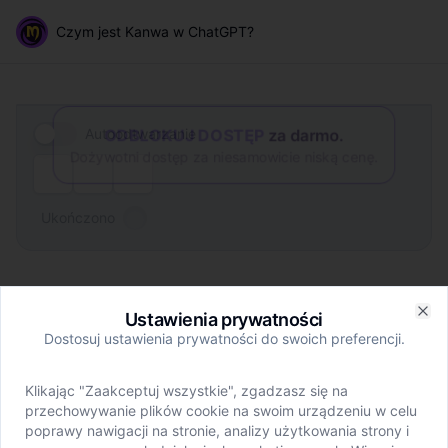
Czym jest Kanwa w ChatGPT? | magictm
magictm
Czym jest Kanwa w ChatGPT?
Brak uprawnień
ODBLOKUJ DOSTĘP
za darmo.
Autoodtwarzanie
Dożywotni dostęp za niesamowicie niską cenę.
Ukończono
Ustawienia prywatności
Rozdziały
W tej lekcji
Rozdziały
W tej lekcji
Clo
Dostosuj ustawienia prywatności do swoich preferencji.
Klikając "Zaakceptuj wszystkie", zgadzasz się na
Czym jest Kanwa w
przechowywanie plików cookie na swoim urządzeniu w celu
poprawy nawigacji na stronie, analizy użytkowania strony i
ChatGPT?