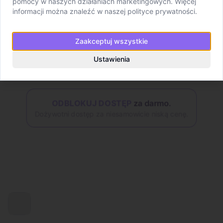
pomocy w naszych działaniach marketingowych. Więcej
informacji można znaleźć w naszej
polityce prywatności
.
Zaakceptuj wszystkie
Ustawienia
Brak uprawnień
ODBLOKUJ DOSTĘP
za darmo.
Dożywotni dostęp za niesamowicie niską cenę.